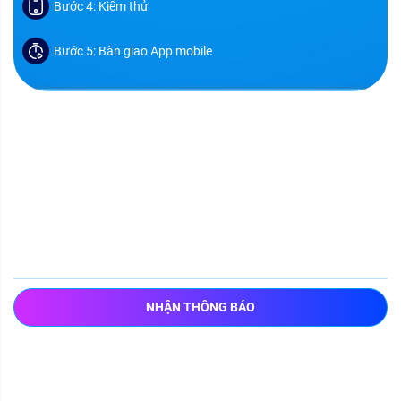
Bước 4: Kiểm thử
Bước 5: Bàn giao App mobile
BẠN CẦN TƯ VẤN?
Để lại số điện thoại chúng tôi sẽ sớm gọi lại cho bạn!
NHẬN THÔNG BÁO