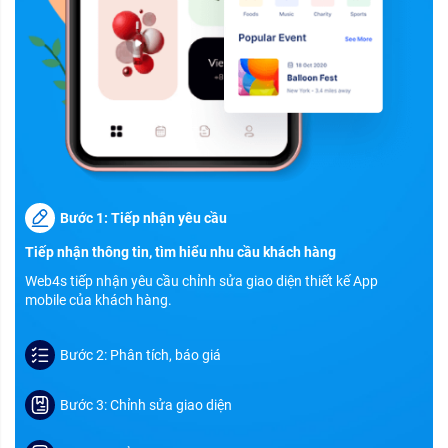
Bước 1: Tiếp nhận yêu cầu
Tiếp nhận thông tin, tìm hiểu nhu cầu khách hàng
Web4s tiếp nhận yêu cầu chỉnh sửa giao diện thiết kế App
mobile của khách hàng.
Bước 2: Phân tích, báo giá
Bước 3: Chỉnh sửa giao diện