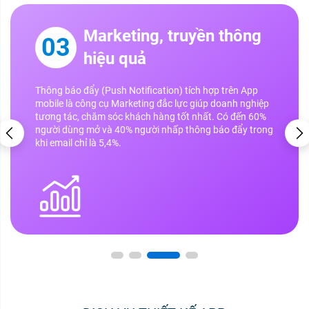
Marketing, truyền thông
03
hiệu quả
Thông báo đẩy (Push Notification) tích hợp trên App
mobile là công cụ Marketing đắc lực giúp doanh nghiệp
tương tác, chăm sóc khách hàng tốt nhất. Có đến 60%
người dùng mở và 40% người nhấp thông báo đẩy trong
khi email chỉ là 5,4%.