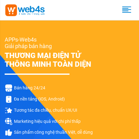
APPs-Web4s
Giải pháp bán hàng
THƯƠNG MẠI ĐIỆN TỬ
THÔNG MINH TOÀN DIỆN
Bán hàng 24/24
Đa nền tảng (iOS, Android)
Tương tác đa chiều, chuẩn UX/UI
Marketing hiệu quả với chi phí thấp
Sản phẩm công nghệ thuần Việt, dễ dùng