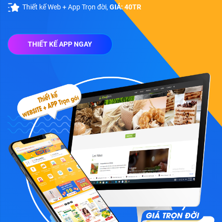
Thiết kế Web + App Trọn đời,
GIÁ: 40TR
THIẾT KẾ APP NGAY