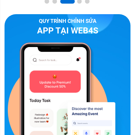
QUY TRÌNH CHỈNH SỬA
APP TẠI WEB4S